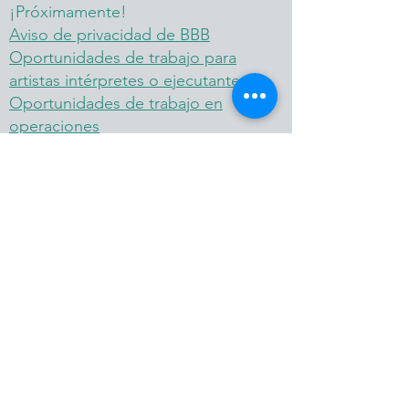
¡Próximamente!
Aviso de privacidad de BBB
Oportunidades de trabajo para
artistas intérpretes o ejecutantes
Oportunidades de trabajo en
operaciones
Recursos COVID-19
Solicitud de consulta
© Derechos de autor
Tutu Tales Party Productions, Orlando
Princess Parties & Party Character Events |
Featuring: