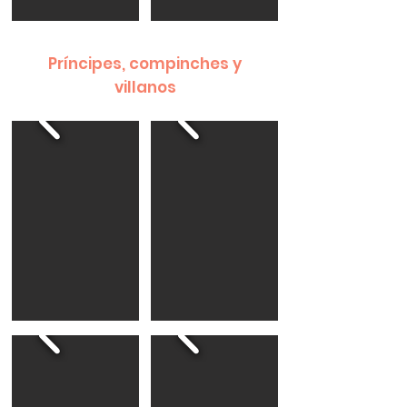
Príncipes, compinches y
villanos