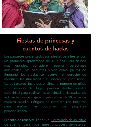
Fiestas de princesas y
cuentos de hadas
Los paquetes presentados son ideales para fiestas con
un promedio aproximado de 12 niños. Para grupos
más grandes, considere reservar personajes
adicionales. Los paquetes sirven como pautas de
itinerario; los artistas se reservan el derecho de
modificar los itinerarios a su discreción profesional.
Varios factores, incluidos el clima, el número de niños
y el espacio del lugar, pueden afectar nuestra
capacidad para realizar las actividades deseadas. Se
aplican tarifas de viaje a lugares a más de 20 millas de
nuestro estudio. Póngase en contacto con nosotros
para analizar las opciones de paquetes
personalizados.
Proceso de reserva:
llenar un
Formulario de solicitud
de evento
para iniciar nuestro proceso de reserva.