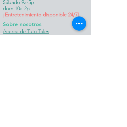
Sábado 9a-5p
dom 10a-2p
¡Entretenimiento disponible 24/7!
Sobre nosotros
Acerca de Tutu Tales
Conoce a nuestro elenco -
¡Próximamente!
Aviso de privacidad de BBB
Oportunidades de trabajo para
artistas intérpretes o ejecutantes
Oportunidades de trabajo en
operaciones
Recursos COVID-19
Solicitud de consulta