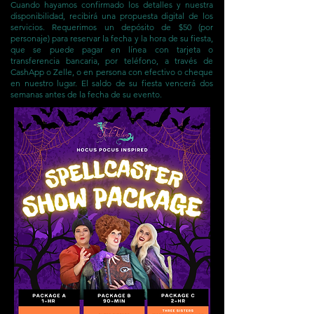
Cuando hayamos confirmado los detalles y nuestra
disponibilidad, recibirá una propuesta digital de los
servicios. Requerimos un depósito de $50 (por
personaje) para reservar la fecha y la hora de su fiesta,
que se puede pagar en línea con tarjeta o
transferencia bancaria, por teléfono, a través de
CashApp o Zelle, o en persona con efectivo o cheque
en nuestro lugar. El saldo de su fiesta vencerá dos
semanas antes de la fecha de su evento.