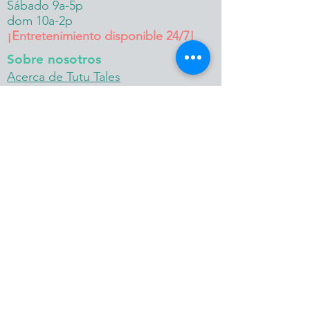
Sábado 9a-5p
dom 10a-2p
¡Entretenimiento disponible 24/7!
Sobre nosotros
Acerca de Tutu Tales
Conoce a nuestro elenco -
¡Próximamente!
Aviso de privacidad de BBB
Oportunidades de trabajo para
artistas intérpretes o ejecutantes
Oportunidades de trabajo en
operaciones
Recursos COVID-19
Solicitud de consulta