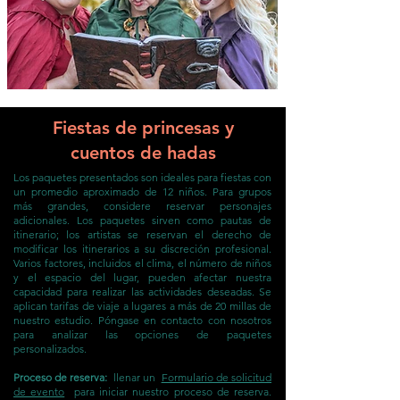
Fiestas de princesas y
cuentos de hadas
Los paquetes presentados son ideales para fiestas con
un promedio aproximado de 12 niños. Para grupos
más grandes, considere reservar personajes
adicionales. Los paquetes sirven como pautas de
itinerario; los artistas se reservan el derecho de
modificar los itinerarios a su discreción profesional.
Varios factores, incluidos el clima, el número de niños
y el espacio del lugar, pueden afectar nuestra
capacidad para realizar las actividades deseadas. Se
aplican tarifas de viaje a lugares a más de 20 millas de
nuestro estudio. Póngase en contacto con nosotros
para analizar las opciones de paquetes
personalizados.
Proceso de reserva:
llenar un
Formulario de solicitud
de evento
para iniciar nuestro proceso de reserva.