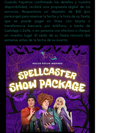
Cuando hayamos confirmado los detalles y nuestra
disponibilidad, recibirá una propuesta digital de los
servicios. Requerimos un depósito de $50 (por
personaje) para reservar la fecha y la hora de su fiesta,
que se puede pagar en línea con tarjeta o
transferencia bancaria, por teléfono, a través de
CashApp o Zelle, o en persona con efectivo o cheque
en nuestro lugar. El saldo de su fiesta vencerá dos
semanas antes de la fecha de su evento.